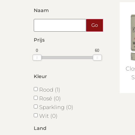
Naam
Prijs
0
60
Clo
Kleur
S
Rood (1)
Rosé (0)
Sparkling (0)
Wit (0)
Land