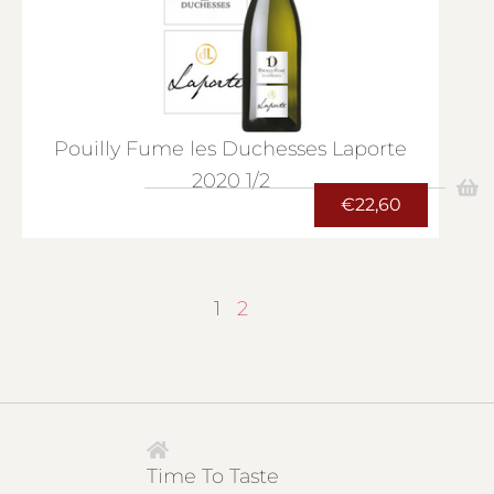
Pouilly Fume les Duchesses Laporte
2020 1/2
€
22,60
1
2
Time To Taste