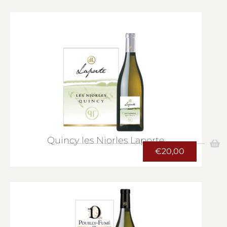
Quincy les Niorles Laporte
€
20,00