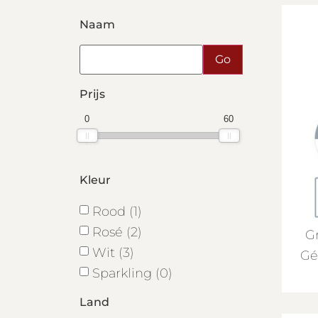
Naam
Prijs
0
60
Kleur
Rood (1)
Rosé (2)
Gr
Wit (3)
Gé
Sparkling (0)
Land