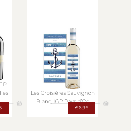
IGP
lles
Les Croisières Sauvignon
Blanc, IGP Pays d’Oc
5
€
6,96