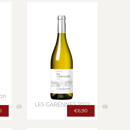
on
LES GARENNES 2022
0
€
6,90