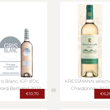
is Blanc, IGP d’Oc,
KRESSMANN sélecti
rard Bertrand 2022
Chardonnay 2022
€
10,70
€
6,2